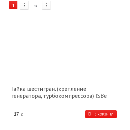
1
2
из
2
Гайка шестигран. (крепление
генератора, турбокомпрессора) ISBe
17
c
В КОРЗИНУ