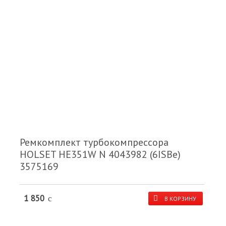
Ремкомплект турбокомпрессора
HOLSET HE351W N 4043982 (6ISBe)
3575169
1 850
c
В КОРЗИНУ