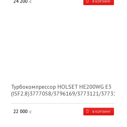
24 200
c
В КОРЗИНУ
Турбокомпрессор HOLSET HE200WG Е3
(ISF2.8)3777058/3796169/3773121/3773122
22 000
c
В КОРЗИНУ