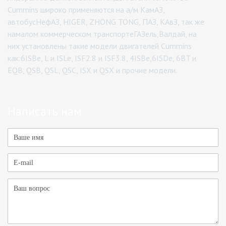
Cummins широко применяются на а/м КамАЗ,
автобусНефАЗ, HIGER, ZHONG TONG, ПАЗ, КАвЗ, так же
намалом коммерческом транспортеГАЗель,Валдай, на
них установлены такие модели двигателей Cummins
как:6ISBe, L и ISLe, ISF2.8 и ISF3.8, 4ISBe,6ISDe, 6BT и
EQB, QSB, QSL, QSC, ISX и QSX и прочие модели.
Написать нам