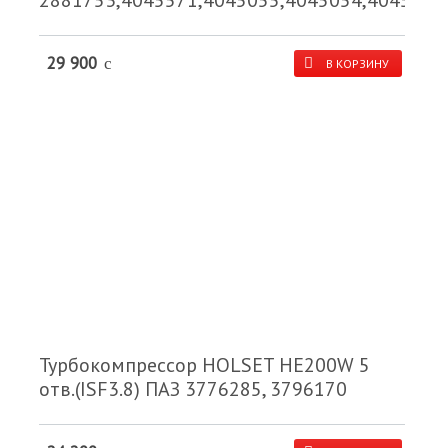
2881753,4045571,4045055,4045054,4045576
29 900
c
В КОРЗИНУ
Турбокомпрессор HOLSET HE200W 5
отв.(ISF3.8) ПАЗ 3776285, 3796170