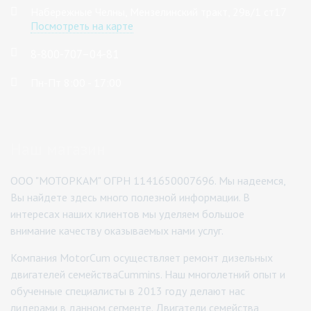
Набережные Челны, Мензелинский тракт, 29в/1 ст17
Посмотреть на карте
8-800-707–04-81
Пн-Пт 8:00 - 17:00
Наш магазин
ООО "МОТОРКАМ" ОГРН 1141650007696. Мы надеемся,
Вы найдете здесь много полезной информации. В
интересах наших клиентов мы уделяем большое
внимание качеству оказываемых нами услуг.
Компания MotorCum осуществляет ремонт дизельных
двигателей семействаCummins. Наш многолетний опыт и
обученные специалисты в 2013 году делают нас
лидерами в данном сегменте. Двигатели семейства