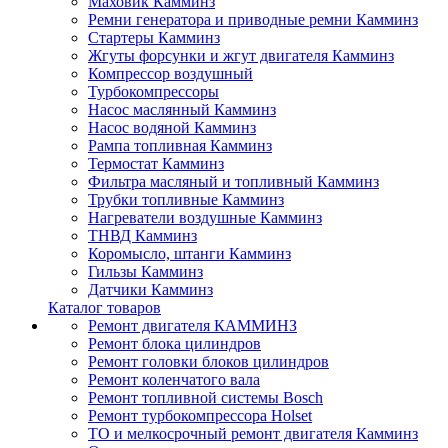
Маховик Камминз
Ремни генератора и приводные ремни Камминз
Стартеры Камминз
Жгуты форсунки и жгут двигателя Камминз
Компрессор воздушный
Турбокомпрессоры
Насос маслянный Камминз
Насос водяной Камминз
Рампа топливная Камминз
Термостат Камминз
Фильтра масляный и топливный Камминз
Трубки топливные Камминз
Нагреватели воздушные Камминз
ТНВД Камминз
Коромысло, штанги Камминз
Гильзы Камминз
Датчики Камминз
Каталог товаров
Ремонт двигателя КАММИНЗ
Ремонт блока цилиндров
Ремонт головки блоков цилиндров
Ремонт коленчатого вала
Ремонт топливной системы Bosch
Ремонт турбокомпрессора Holset
ТО и мелкосрочный ремонт двигателя Камминз