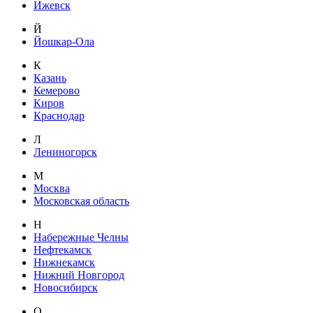
Ижевск
Й
Йошкар-Ола
К
Казань
Кемерово
Киров
Краснодар
Л
Лениногорск
М
Москва
Московская область
Н
Набережные Челны
Нефтекамск
Нижнекамск
Нижний Новгород
Новосибирск
О