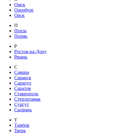
Омск
Оренбург
Орск
П
Пенза
Пермь
Р
Ростов-на-Дону
Рязань
С
Самара
Саранск
Сарапул
Саратов
Ставрополь
Стерлитамак
Сургут
Сызрань
Т
Тамбов
Тверь