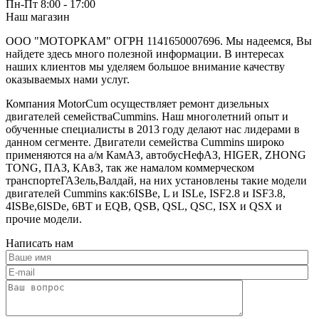
Пн-Пт 8:00 - 17:00
Наш магазин
ООО "МОТОРКАМ" ОГРН 1141650007696. Мы надеемся, Вы
найдете здесь много полезной информации. В интересах
наших клиентов мы уделяем большое внимание качеству
оказываемых нами услуг.
Компания MotorCum осуществляет ремонт дизельных
двигателей семействаCummins. Наш многолетний опыт и
обученные специалисты в 2013 году делают нас лидерами в
данном сегменте. Двигатели семейства Cummins широко
применяются на а/м КамАЗ, автобусНефАЗ, HIGER, ZHONG
TONG, ПАЗ, КАвЗ, так же намалом коммерческом
транспортеГАЗель,Валдай, на них установлены такие модели
двигателей Cummins как:6ISBe, L и ISLe, ISF2.8 и ISF3.8,
4ISBe,6ISDe, 6BT и EQB, QSB, QSL, QSC, ISX и QSX и
прочие модели.
Написать нам