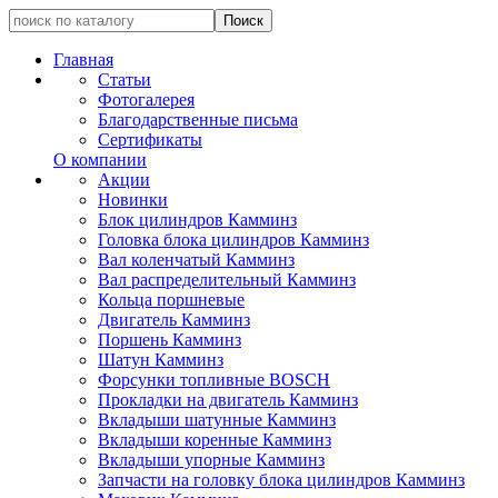
Главная
Статьи
Фотогалерея
Благодарственные письма
Сертификаты
О компании
Акции
Новинки
Блок цилиндров Камминз
Головка блока цилиндров Камминз
Вал коленчатый Камминз
Вал распределительный Камминз
Кольца поршневые
Двигатель Камминз
Поршень Камминз
Шатун Камминз
Форсунки топливные BOSCH
Прокладки на двигатель Камминз
Вкладыши шатунные Камминз
Вкладыши коренные Камминз
Вкладыши упорные Камминз
Запчасти на головку блока цилиндров Камминз