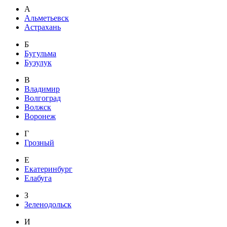
А
Альметьевск
Астрахань
Б
Бугульма
Бузулук
В
Владимир
Волгоград
Волжск
Воронеж
Г
Грозный
Е
Екатеринбург
Елабуга
З
Зеленодольск
И