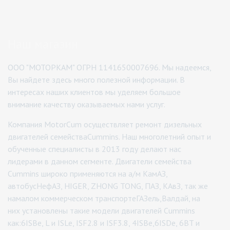
Наш магазин
ООО "МОТОРКАМ" ОГРН 1141650007696. Мы надеемся,
Вы найдете здесь много полезной информации. В
интересах наших клиентов мы уделяем большое
внимание качеству оказываемых нами услуг.
Компания MotorCum осуществляет ремонт дизельных
двигателей семействаCummins. Наш многолетний опыт и
обученные специалисты в 2013 году делают нас
лидерами в данном сегменте. Двигатели семейства
Cummins широко применяются на а/м КамАЗ,
автобусНефАЗ, HIGER, ZHONG TONG, ПАЗ, КАвЗ, так же
намалом коммерческом транспортеГАЗель,Валдай, на
них установлены такие модели двигателей Cummins
как:6ISBe, L и ISLe, ISF2.8 и ISF3.8, 4ISBe,6ISDe, 6BT и