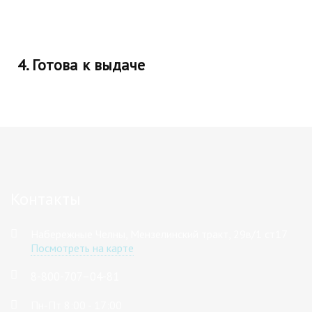
4. Готова к выдаче
Контакты
Набережные Челны, Мензелинский тракт, 29в/1 ст17
Посмотреть на карте
8-800-707–04-81
Пн-Пт 8:00 - 17:00